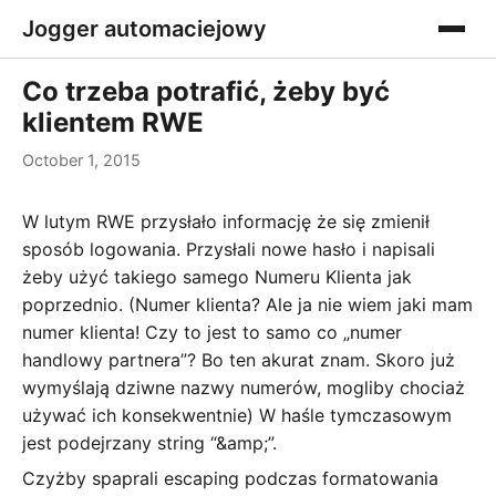
Jogger automaciejowy
Co trzeba potrafić, żeby być
klientem RWE
October 1, 2015
W lutym RWE przysłało informację że się zmienił
sposób logowania. Przysłali nowe hasło i napisali
żeby użyć takiego samego Numeru Klienta jak
poprzednio. (Numer klienta? Ale ja nie wiem jaki mam
numer klienta! Czy to jest to samo co „numer
handlowy partnera”? Bo ten akurat znam. Skoro już
wymyślają dziwne nazwy numerów, mogliby chociaż
używać ich konsekwentnie) W haśle tymczasowym
jest podejrzany string “&amp;”.
Czyżby spaprali escaping podczas formatowania