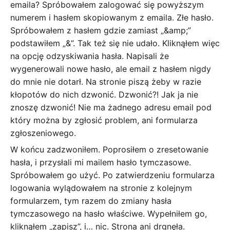
emaila? Spróbowałem zalogować się powyższym
numerem i hasłem skopiowanym z emaila. Złe hasło.
Spróbowałem z hasłem gdzie zamiast „&amp;”
podstawiłem „&”. Tak też się nie udało. Kliknąłem więc
na opcję odzyskiwania hasła. Napisali że
wygenerowali nowe hasło, ale email z hasłem nigdy
do mnie nie dotarł. Na stronie piszą żeby w razie
kłopotów do nich dzwonić. Dzwonić?! Jak ja nie
znoszę dzwonić! Nie ma żadnego adresu email pod
który można by zgłosić problem, ani formularza
zgłoszeniowego.
W końcu zadzwoniłem. Poprosiłem o zresetowanie
hasła, i przysłali mi mailem hasło tymczasowe.
Spróbowałem go użyć. Po zatwierdzeniu formularza
logowania wylądowałem na stronie z kolejnym
formularzem, tym razem do zmiany hasła
tymczasowego na hasło właściwe. Wypełniłem go,
kliknąłem „zapisz”, i… nic. Strona ani drgnęła.