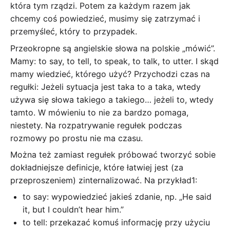
która tym rządzi. Potem za każdym razem jak
chcemy coś powiedzieć, musimy się zatrzymać i
przemyśleć, który to przypadek.
Przeokropne są angielskie słowa na polskie „mówić”.
Mamy: to say, to tell, to speak, to talk, to utter. I skąd
mamy wiedzieć, którego użyć? Przychodzi czas na
regułki: Jeżeli sytuacja jest taka to a taka, wtedy
używa się słowa takiego a takiego… jeżeli to, wtedy
tamto. W mówieniu to nie za bardzo pomaga,
niestety. Na rozpatrywanie regułek podczas
rozmowy po prostu nie ma czasu.
Można też zamiast regułek próbować tworzyć sobie
dokładniejsze definicje, które łatwiej jest (za
przeproszeniem) zinternalizować. Na przykład1:
to say: wypowiedzieć jakieś zdanie, np. „He said
it, but I couldn’t hear him.”
to tell: przekazać komuś informację przy użyciu