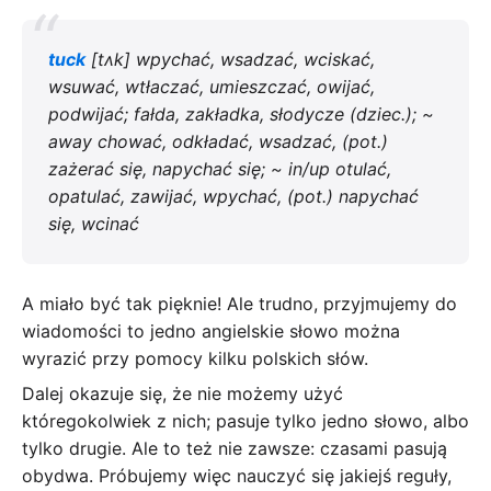
tuck
[tʌk] wpychać, wsadzać, wciskać,
wsuwać, wtłaczać, umieszczać, owijać,
podwijać; fałda, zakładka, słodycze (dziec.); ~
away chować, odkładać, wsadzać, (pot.)
zażerać się, napychać się; ~ in/up otulać,
opatulać, zawijać, wpychać, (pot.) napychać
się, wcinać
A miało być tak pięknie! Ale trudno, przyjmujemy do
wiadomości to jedno angielskie słowo można
wyrazić przy pomocy kilku polskich słów.
Dalej okazuje się, że nie możemy użyć
któregokolwiek z nich; pasuje tylko jedno słowo, albo
tylko drugie. Ale to też nie zawsze: czasami pasują
obydwa. Próbujemy więc nauczyć się jakiejś reguły,