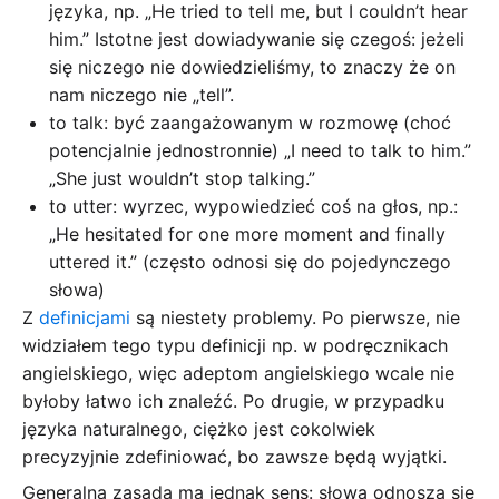
języka, np. „He tried to tell me, but I couldn’t hear
him.” Istotne jest dowiadywanie się czegoś: jeżeli
się niczego nie dowiedzieliśmy, to znaczy że on
nam niczego nie „tell”.
to talk: być zaangażowanym w rozmowę (choć
potencjalnie jednostronnie) „I need to talk to him.”
„She just wouldn’t stop talking.”
to utter: wyrzec, wypowiedzieć coś na głos, np.:
„He hesitated for one more moment and finally
uttered it.” (często odnosi się do pojedynczego
słowa)
Z
definicjami
są niestety problemy. Po pierwsze, nie
widziałem tego typu definicji np. w podręcznikach
angielskiego, więc adeptom angielskiego wcale nie
byłoby łatwo ich znaleźć. Po drugie, w przypadku
języka naturalnego, ciężko jest cokolwiek
precyzyjnie zdefiniować, bo zawsze będą wyjątki.
Generalna zasada ma jednak sens: słowa odnoszą się