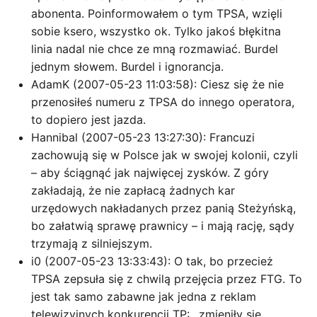
abonenta. Poinformowałem o tym TPSA, wzięli
sobie ksero, wszystko ok. Tylko jakoś błękitna
linia nadal nie chce ze mną rozmawiać. Burdel
jednym słowem. Burdel i ignorancja.
AdamK (2007-05-23 11:03:58): Ciesz się że nie
przenosiłeś numeru z TPSA do innego operatora,
to dopiero jest jazda.
Hannibal (2007-05-23 13:27:30): Francuzi
zachowują się w Polsce jak w swojej kolonii, czyli
– aby ściągnąć jak najwięcej zysków. Z góry
zakładają, że nie zapłacą żadnych kar
urzędowych nakładanych przez panią Steżyńską,
bo załatwią sprawę prawnicy – i mają rację, sądy
trzymają z silniejszym.
i0 (2007-05-23 13:33:43): O tak, bo przecież
TPSA zepsuła się z chwilą przejęcia przez FTG. To
jest tak samo zabawne jak jedna z reklam
telewizyjnych konkurencji TP: ,,zmieniły się