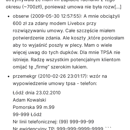
okresu (~700zł!), ponieważ umowa nie była rozw[…]
obserw (2009-05-30 12:57:55): A mnie obciążyli
600 zł za zdany modem Livebox przy
rozwiązywaniu umowy. Całe szczęście miałem
potwierdzenie zdania. Ale koszty ,które poniosłam
aby to wyjaśnić poszły w plecy. Mam o wiele
więcej uwag do tych dupków. Dla mnie TPSA nie
istnieje. Radzę wszystkim potencjalnym klientom
omijać tę „firmę” szerokim łukiem.
przemekgr (2010-02-26 23:01:17): wzór na
wypowiedzenie umowy tpsa - telefon:
Łódź dnia 23.02.2010
Adam Kowalski
Pomorska 99 m.99
99-999 Łódź
Nr linii telefonicznej: (99) 999-99-99
Nr ewidencyjny TP: 999-999-9999-9999 ```