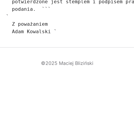
  potwierdzone jest stemplem i podpisem pra
  podania.  ```

`

  Z poważaniem

©2025 Maciej Bliziński