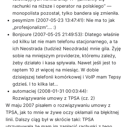
rachunki na niższe i operator na polskiego’‘ —
monopolista pozostał, tylko bandera się zmieniła.
pesymizm (2007-05-23 13:47:41): Nie ma to jak
„profesjonalizm”…. :)
Bonjoure (2007-05-25 21:49:53): Dlatego właśnie
od kilku lat nie mam telefonu stacjonarnego, a ta
ich Neostrada (tudzież Neozdrada) mnie gila. Żyję
sobie na mniejszym providerze, któremu zależy,
żeby działało i kasa spływała. Nawet jeśli jest to
raptem 10 zł więcej na miesiąc. W dobie
dzisiejszej telefonii komórkowej i VoIP mam Tepsy
gdzieś. I to kilka lat…
automaciej (2008-01-31 00:03:44):
Rozwiązywanie umowy z TPSA (cz. 2)
W maju 2007 pisałem o rozwiązywaniu umowy z
TPSA, jak to mnie w żywe oczy okłamali na błękitnej
linii. Dalszy ciąg był w skrócie taki: TPSA
utrzymywała że mam im zapłacić rachunki z tego