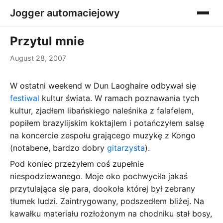
Jogger automaciejowy
Przytul mnie
August 28, 2007
W ostatni weekend w Dun Laoghaire odbywał się
festiwal
kultur świata. W ramach poznawania tych
kultur, zjadłem libańskiego naleśnika z falafelem,
popiłem brazylijskim koktajlem i potańczyłem salsę
na koncercie zespołu grającego muzykę z Kongo
(notabene, bardzo dobry
gitarzysta
).
Pod koniec przeżyłem coś zupełnie
niespodziewanego. Moje oko pochwyciła jakaś
przytulająca się para, dookoła której był zebrany
tłumek ludzi. Zaintrygowany, podszedłem bliżej. Na
kawałku materiału rozłożonym na chodniku stał bosy,