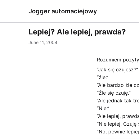
Jogger automaciejowy
Lepiej? Ale lepiej, prawda?
June 11, 2004
Rozumiem pozytywn
“Jak się czujesz?”
“źle.”
“Ale bardzo źle cz
“Źle się czuję.”
“Ale jednak tak tr
“Nie.”
“Ale lepiej, prawd
“Nie lepiej. Czuję s
“No, pewnie lepiej,