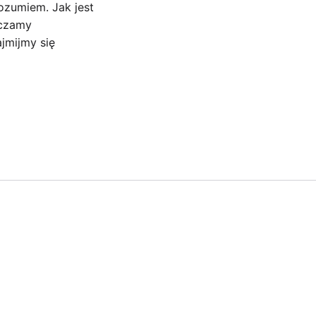
ozumiem. Jak jest
dczamy
jmijmy się