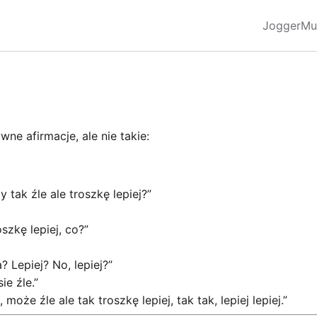
Jogger
Mu
e afirmacje, ale nie takie:
y tak źle ale troszkę lepiej?”
oszkę lepiej, co?”
a? Lepiej? No, lepiej?”
ie źle.”
 może źle ale tak troszkę lepiej, tak tak, lepiej lepiej.”